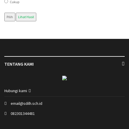
Cukup
Pilih
Lihat Hasil
TENTANG KAMI
Hubungi kami
email@sdilh.sch.id
082301344481