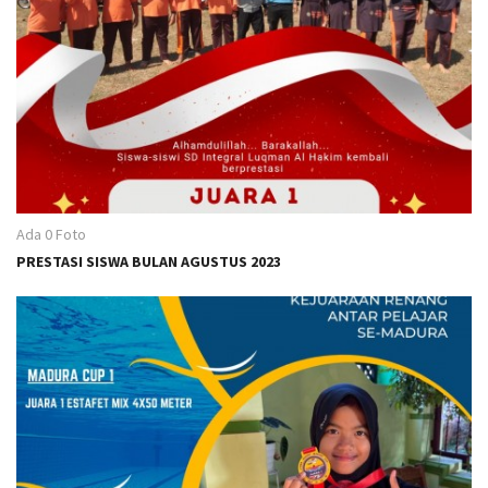
a
t
i
o
n
Ada 0 Foto
PRESTASI SISWA BULAN AGUSTUS 2023