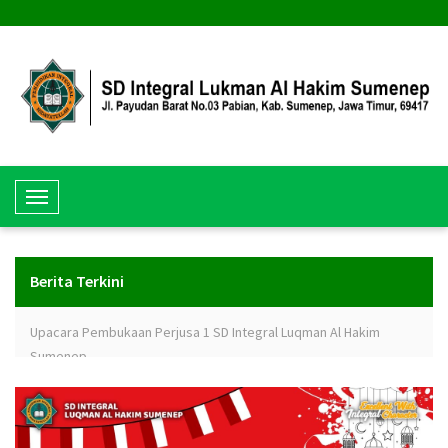
T
o
g
g
Berita Terkini
l
e
Upacara Pembukaan Perjusa 1 SD Integral Luqman Al Hakim
N
Sumenep
a
v
SD Integral Luqman Al Hakim Sumenep Borong Medali dalam
i
HiFest Jatim
g