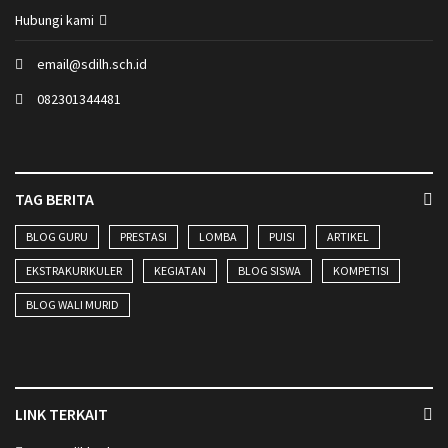
Hubungi kami
email@sdilh.sch.id
082301344481
TAG BERITA
BLOG GURU
PRESTASI
LOMBA
PUISI
ARTIKEL
EKSTRAKURIKULER
KEGIATAN
BLOG SISWA
KOMPETISI
BLOG WALI MURID
LINK TERKAIT