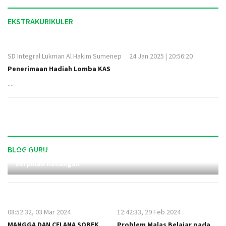
EKSTRAKURIKULER
SD Integral Lukman Al Hakim Sumenep
24 Jan 2025 | 20:56:20
Penerimaan Hadiah Lomba KAS
....
BLOG GURU
SD Integral Lukman Al Hakim Sumenep
09:59:52, 01 Jul 2025
Serpihan Kenangan
08:52:32, 03 Mar 2024
12:42:33, 29 Feb 2024
MANGGA DAN CELANA SOBEK
Problem Malas Belajar pada