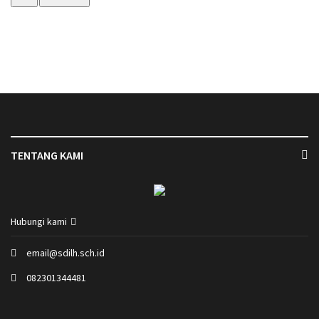
TENTANG KAMI
Hubungi kami
email@sdilh.sch.id
082301344481