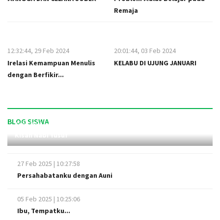
Remaja
12:32:44, 29 Feb 2024
20:01:44, 03 Feb 2024
Irelasi Kemampuan Menulis
KELABU DI UJUNG JANUARI
dengan Berfikir...
BLOG SISWA
Amik Widyawati
07:55:31, 07 Mar 2025
Kisah Nabi Yusuf
27 Feb 2025 | 10:27:58
Persahabatanku dengan Auni
05 Feb 2025 | 10:25:06
Ibu, Tempatku...