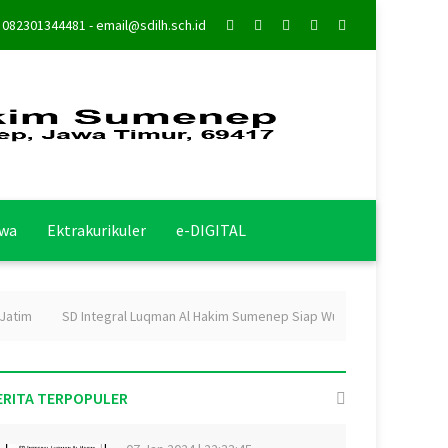
: 082301344481 - email@sdilh.sch.id
swa
Ektrakurikuler
e-DIGITAL
tim
SD Integral Luqman Al Hakim Sumenep Siap Wujudkan School Religio
ERITA TERPOPULER