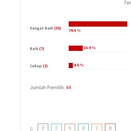
Ter
Sangat Baik
(35)
79.5 %
15.9 %
Baik
(7)
4.5 %
Cukup
(2)
Jumlah Pemilih:
44