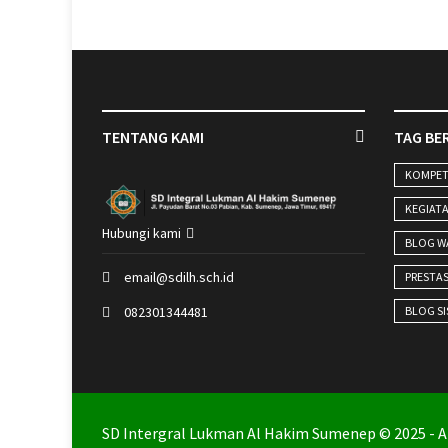
TENTANG KAMI
TAG BE
KOMPET
KEGIAT
Hubungi kami
BLOG W
email@sdilh.sch.id
PRESTAS
BLOG S
082301344481
SD Intergral Lukman Al Hakim Sumenep
© 2025 - A