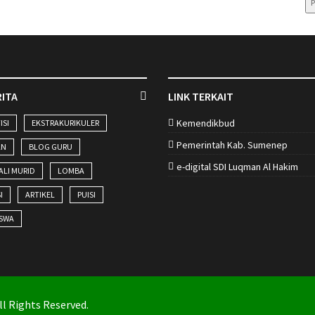
P
RITA
LINK TERKAIT
Kemendikbud
ISI
EKSTRAKURIKULER
Pemerintah Kab. Sumenep
AN
BLOG GURU
e-digital SDI Luqman Al Hakim
ALI MURID
LOMBA
I
ARTIKEL
PUISI
ISWA
ll Rights Reserved.