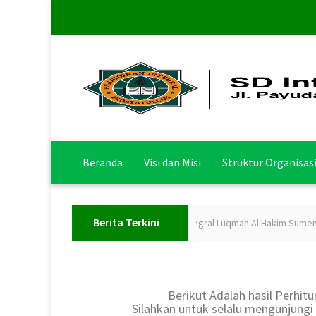
Beranda
Visi dan Misi
Struktur Organisas
Berita Terkini
Upacara Pembukaan Perjusa 1 SD Integral Luqman Al Hakim Sumenep
Berikut Adalah hasil Perhi
Silahkan untuk selalu mengunjungi 