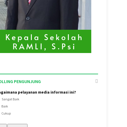
OLLING PENGUNJUNG
agaimana pelayanan media informasi ini?
Sangat Baik
Baik
Cukup