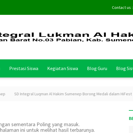
Contact us 
i
Prestasi Siswa
Kegiatan Siswa
Blog Guru
Blog Si
SD Integral Luqman Al Hakim Sumenep Borong Medali dalam HiFest Ja
B
tungan sementara Poling yang masuk.
halaman ini untuk melihat hasil terbarunya.