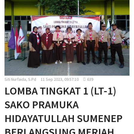
a
t
i
o
n
Siti Nurfaida, S.Pd
11 Sep 2023, 09:57:10
639
LOMBA TINGKAT 1 (LT-1)
SAKO PRAMUKA
HIDAYATULLAH SUMENEP
BERLANGSUNG MERIAH