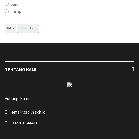
Baik
Cukup
Pilih
Lihat Hasil
TENTANG KAMI
Hubungi kami
email@sdilh.sch.id
082301344481