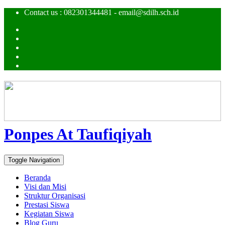
Contact us : 082301344481 - email@sdilh.sch.id
Ponpes At Taufiqiyah
Toggle Navigation
Beranda
Visi dan Misi
Struktur Organisasi
Prestasi Siswa
Kegiatan Siswa
Blog Guru