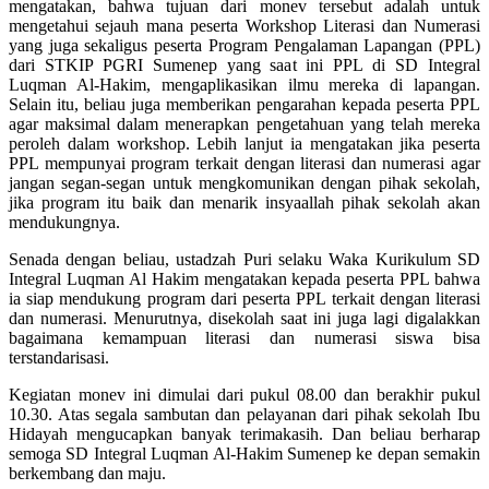
mengatakan, bahwa tujuan dari monev tersebut adalah untuk
mengetahui sejauh mana peserta Workshop Literasi dan Numerasi
yang juga sekaligus peserta Program Pengalaman Lapangan (PPL)
dari STKIP PGRI Sumenep yang saat ini PPL di SD Integral
Luqman Al-Hakim, mengaplikasikan ilmu mereka di lapangan.
Selain itu, beliau juga memberikan pengarahan kepada peserta PPL
agar maksimal dalam menerapkan pengetahuan yang telah mereka
peroleh dalam workshop. Lebih lanjut ia mengatakan jika peserta
PPL mempunyai program terkait dengan literasi dan numerasi agar
jangan segan-segan untuk mengkomunikan dengan pihak sekolah,
jika program itu baik dan menarik insyaallah pihak sekolah akan
mendukungnya.
Senada dengan beliau, ustadzah Puri selaku Waka Kurikulum SD
Integral Luqman Al Hakim mengatakan kepada peserta PPL bahwa
ia siap mendukung program dari peserta PPL terkait dengan literasi
dan numerasi. Menurutnya, disekolah saat ini juga lagi digalakkan
bagaimana kemampuan literasi dan numerasi siswa bisa
terstandarisasi.
Kegiatan monev ini dimulai dari pukul 08.00 dan berakhir pukul
10.30. Atas segala sambutan dan pelayanan dari pihak sekolah Ibu
Hidayah mengucapkan banyak terimakasih. Dan beliau berharap
semoga SD Integral Luqman Al-Hakim Sumenep ke depan semakin
berkembang dan maju.