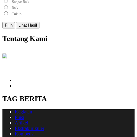
Sangat Baik
Baik
Cukup
Pilih
Lihat Hasil
Tentang Kami
Hubungi kami
email@sdilh.sch.id
082301344481
TAG BERITA
Kegiatan
Puisi
Artikel
Ekstrakurikuler
Kompetisi