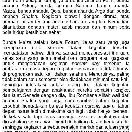
terdiri dari delapan orang yaitu bunda ananda Fatih, bunda
ananda Askan, bunda ananda Sabrina, bunda ananda
Maiza, bunda ananda Qois, bunda ananda Arga dan bunda
ananda Shafea. Kegiatan diawali dengan drama atau
bermain peran tentang adab terhadap orang tua. Kemudian
dilanjutkan dengan materi adab makan dan minum serta
pola hidup bersih dan sehat.
Bunda Maiza selaku ketua Forum Kelas satu yang juga
merupakan nara sumber dalam kegiatan tersebut
mengatakan bahwa dirinya sangat mengapresiasi tim guru
kelas satu yang telah melahirkan program atau gagasan
untuk mengadakan kegiatan
parents day
tersebut. Ia
berharap di masa depan kegiatan semacam itu tidak hanya
di programkan satu kali dalam setahun. Menurutnya, paling
tidak dalam satu semester bisa diadakaan minimal satu kali,
sehingga interakasi antara orang tua dalam kegiatan
pembelajaran dengan anak-anak mereka semakin lengket
dan kuat. Senada dengan dia, ibu Romhana Alifah wali dari
ananda Shafea yang juga nara sumber dalam kegiatan
tersebut mengatakan bahwa kegiatan
parents day
di tahun
depan harus lebih dimaksimalkan lagi, tidak hanya berhenti
di kelas satu tapi terus berlanjut kekelas berikutnya dan
diusahakan semua wali murid dilibatkan dalam kegiatan itu,
sehingga kegiatan tersebut semakin meriah dan tujuan yang