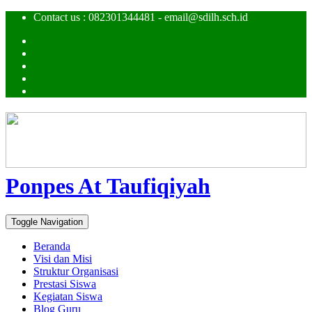
Contact us : 082301344481 - email@sdilh.sch.id
Ponpes At Taufiqiyah
Toggle Navigation
Beranda
Visi dan Misi
Struktur Organisasi
Prestasi Siswa
Kegiatan Siswa
Blog Guru