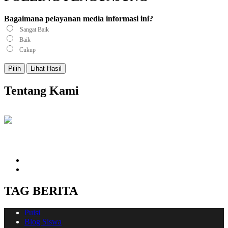
Bagaimana pelayanan media informasi ini?
Sangat Baik
Baik
Cukup
Pilih
Lihat Hasil
Tentang Kami
Hubungi kami
email@sdilh.sch.id
082301344481
TAG BERITA
Puisi
Blog Siswa