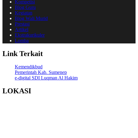
Kompetisi
Blog Guru
Kegiatan
Blog Wali Murid
Prestasi
Artikel
Ekstrakurikuler
Lomba
Link Terkait
Kemendikbud
Pemerintah Kab. Sumenep
e-digital SDI Luqman Al Hakim
LOKASI