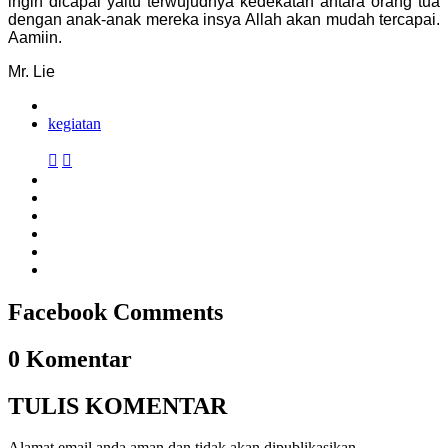
ingin dicapai yaitu terwujudnya kedekatan antara orang tua
dengan anak-anak mereka insya Allah akan mudah tercapai.
Aamiin.
Mr. Lie
kegiatan


Facebook Comments
0 Komentar
TULIS KOMENTAR
Alamat email anda aman dan tidak akan dipublikasikan.