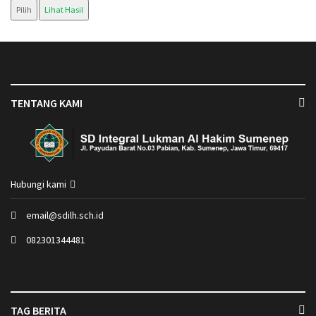
Pilih
Lihat Hasil
TENTANG KAMI
Hubungi kami
email@sdilh.sch.id
082301344481
TAG BERITA